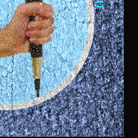
オンラインでできる作品発表会で、
全国の人とつながろう！
2026年2月1日（日）～3月2日（月）にかけて第6回大会の作品を募集
2026年3月8日（日）にHPで作品を公開しました。
2026年
3月23日（月）にHPで表彰作品（40点程度）を発表しま
​素敵な作品の数々をご覧ください。
第6回作品はこちら！
全国オンラインアートフェス「Light Art 21/22