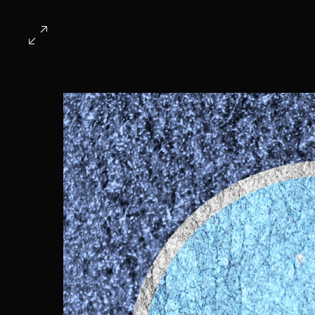
ホーム
第6回作品
全
全国よりご応募頂いた作品
頂け