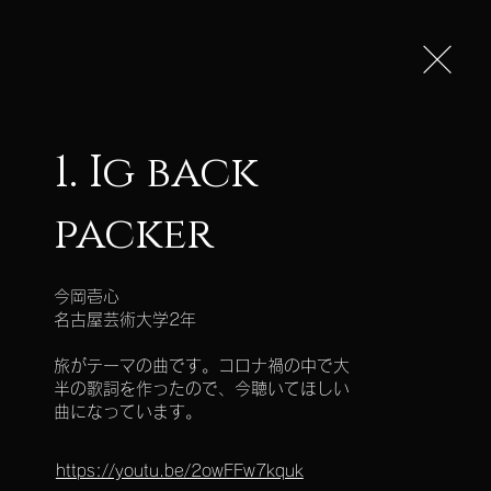
彰の募集
作品の募集
1. Ig back
packer
ェス
今岡壱心

名古屋芸術大学2年

旅がテーマの曲です。コロナ禍の中で大
素敵な作品を多くの方にご覧
半の歌詞を作ったので、今聴いてほしい
す。）
曲になっています。
https://youtu.be/2owFFw7kquk