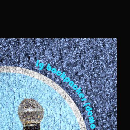
全国オンラインアートフェス
公開！
過去の作品
発表会＆表彰式
協賛・寄付・表
第６回
全国オンラインアートフェス
国オンラインアートフ
「Light Art 20/21」
作品公開（映像）
作品公開！！！
のうち、「映像」についてこちらに公開いたします。
ればと思います。（画像をクリックすると拡大されま
みんなでつくるアートフェス。