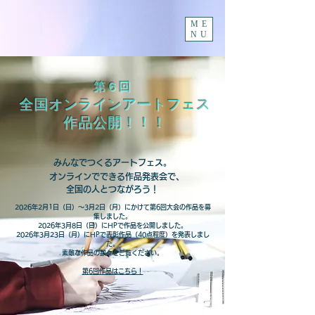
ME
NU
第６回
全国オンラインアートフェス
作品公開！！！
みんなでつくるアートフェス。
オンラインでできる作品発表会で、
全国の人とつながろう！
​2026年2月1日（日）～3月2日（月）にかけて第6回大会の作品を募
集しました。
2026年3月8日（日）にHPで作品を公開しました。
2026年
3月23日（月）にHPで表彰作品（40点程度）を発表しまし
た。
​素敵な作品の数々をご覧ください。
第6回作品はこちら！