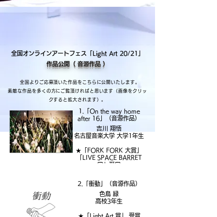
全国オンラインアートフェス「Light Art 20/21」
作品公開（ 音源作品 ）
全国よりご応募頂いた作品をこちらに公開いたします。
素敵な作品を多くの方にご覧頂ければと思います（画像をクリッ
クすると拡大されます）。
1.「On the way home
after 16」（音源作品）
吉川 翔悟
名古屋音楽大学 大学1年生
★「FORK FORK 大賞」
「LIVE SPACE BARRET
賞」受賞
午後16時過ぎの学校からの
2.「衝動」（音源作品）
帰り道。
夕日に照らされながら田舎
色鳥 緑
道を1人で歩く。
高校3年生
少し寂しいが、この時間が
★「Light Art 賞」 受賞
とても好き。