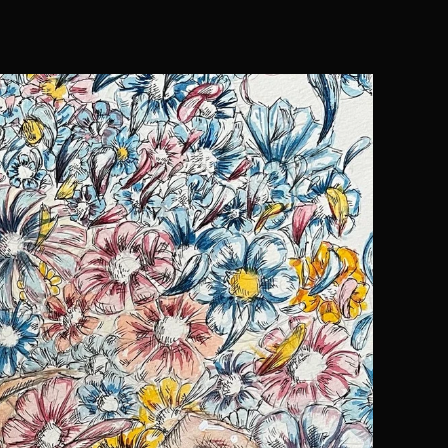
全国オンラインアートフェス
公開！
過去の作品
発表会＆表彰式
協賛・寄付・表
第６回
国オンラインアートフ
作品公開！！！
みんなでつくるアートフェス。