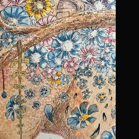
オンラインでできる作品発表会で、
全国の人とつながろう！
2026年2月1日（日）～3月2日（月）にかけて第6回大会の作品を募集
2026年3月8日（日）にHPで作品を公開しました。
2026年
3月23日（月）にHPで表彰作品（40点程度）を発表しま
​素敵な作品の数々をご覧ください。
第6回作品はこちら！
第３回全国オンラインアートフェス