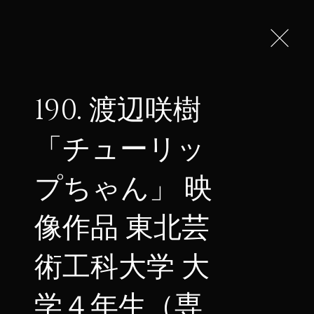
彰の募集
作品の募集
190. 渡辺咲樹
「チューリッ
ェス
プちゃん」 映
像作品 東北芸
術工科大学 大
学４年生（専