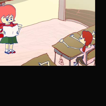
オンラインでできる作品発表会で、
全国の人とつながろう！
2026年2月1日（日）～3月2日（月）にかけて第6回大会の作品を募集
2026年3月8日（日）にHPで作品を公開しました。
2026年
3月23日（月）にHPで表彰作品（40点程度）を発表しま
​素敵な作品の数々をご覧ください。
第6回作品はこちら！
第４回全国オンラインアートフェス