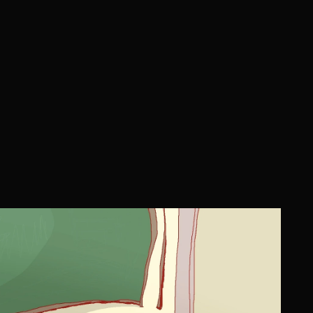
全国オンラインアートフェス
公開！
過去の作品
発表会＆表彰式
協賛・寄付・表
第６回
国オンラインアートフ
作品公開！！！
みんなでつくるアートフェス。