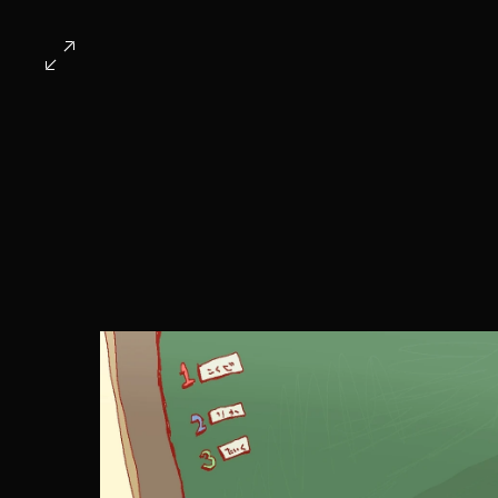
ホーム
第6回作品
全