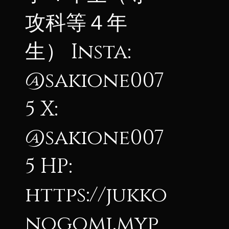
攻科等４年
生） Insta:
しました。
した。
@sakione007
5 X:
@sakione007
5 HP:
https://jukko
nogomi.myp