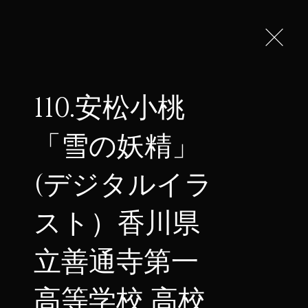
彰の募集
作品の募集
110.安松小桃
「雪の妖精」
ェス
(デジタルイラ
スト）香川県
立善通寺第一
高等学校 高校