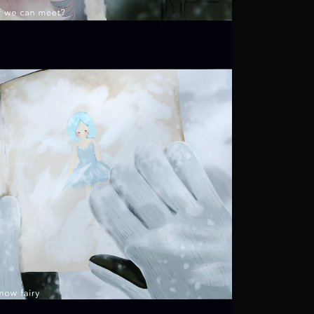
オンラインでできる作品発表会で、
全国の人とつながろう！
2026年2月1日（日）～3月2日（月）にかけて第6回大会の作品を募集
2026年3月8日（日）にHPで作品を公開しました。
2026年
3月23日（月）にHPで表彰作品（40点程度）を発表しま
​素敵な作品の数々をご覧ください。
第6回作品はこちら！
第５回全国オンラインアートフェス