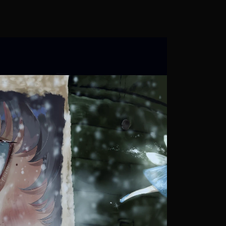
全国オンラインアートフェス
公開！
過去の作品
発表会＆表彰式
協賛・寄付・表
第６回
国オンラインアートフ
作品公開！！！
みんなでつくるアートフェス。