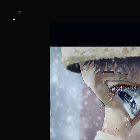
ホーム
第6回作品
全