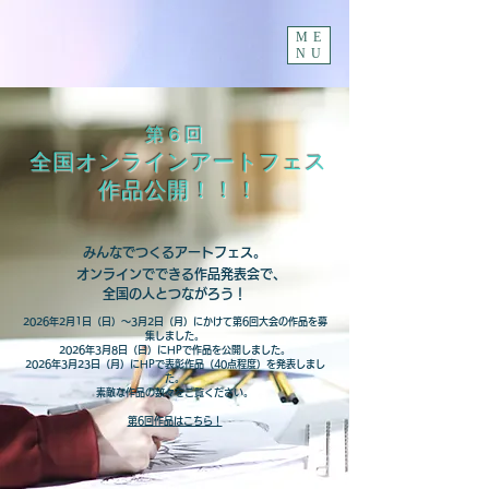
ME
NU
第６回
全国オンラインアートフェス
作品公開！！！
みんなでつくるアートフェス。
オンラインでできる作品発表会で、
全国の人とつながろう！
​2026年2月1日（日）～3月2日（月）にかけて第6回大会の作品を募
集しました。
2026年3月8日（日）にHPで作品を公開しました。
2026年
3月23日（月）にHPで表彰作品（40点程度）を発表しまし
た。
​素敵な作品の数々をご覧ください。
第6回作品はこちら！