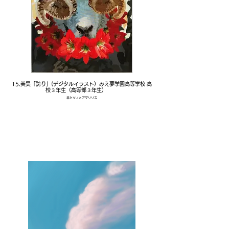
15.美昊「誇り」(デジタルイラスト）みえ夢学園高等学校 高
校３年生（高等部３年生）
羊とツノとアマリリス