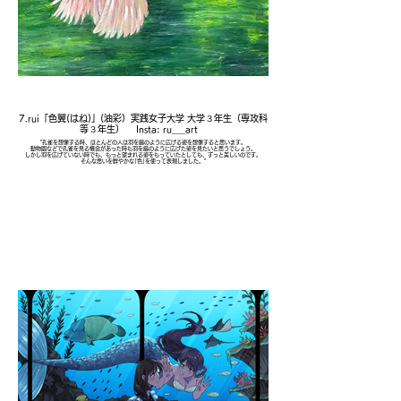
7.rui「色翼(はね)」(油彩）実践女子大学 大学３年生（専攻科
等３年生） Insta: ru___art
"孔雀を想像する時、ほとんどの人は羽を扇のように広げる姿を想像すると思います。
動物園などで孔雀を見る機会があった時も羽を扇のように広げた姿を見たいと思うでしょう。
しかし羽を広げていない時でも、もっと望まれる姿をもっていたとしても、ずっと美しいのです。
そんな思いを鮮やかな｢色｣を使って表現しました。"