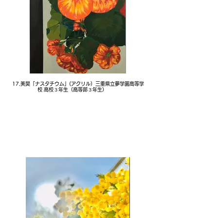
17.美昊「ナスタチウム」(アクリル）三重県立夢学園高等学
校 高校３年生（高等部３年生）