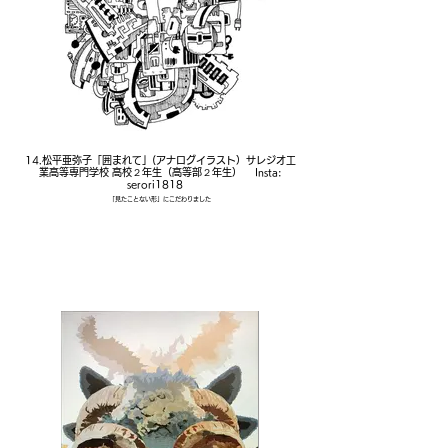
14.松平亜弥子「囲まれて」(アナログイラスト）サレジオ工
業高等専門学校 高校２年生（高等部２年生） Insta:
serori1818
「見たことない形」にこだわりました