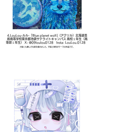
4.LouLou-ルル-「Blue planet wolf」(アクリル）北海道芸
術高等学校東京都池袋サテライトキャンパス 高校１年生（高
等部１年生） X: @09loulou0128 Insta: LouLou.0128
力強くも優しげな狼を描きました。宇宙と青色がテーマの作品です。