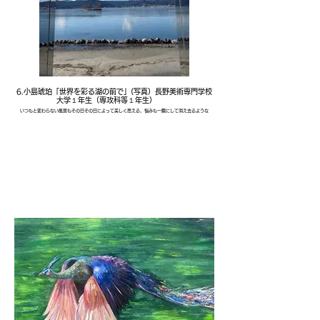
6.小島琥珀「世界を彩る湖の前で」(写真）長野美術専門学校
大学１年生（専攻科等１年生）
いつもと変わらない風景もその日その日によって美しく思える、悩みも一瞬にして消え去るような