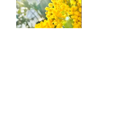
18.とくめい「春の陽気」(写真）作新学院高等学校 高校２年
生（高等部２年生）
春のポカポカした暖かい雰囲気を表現しました。