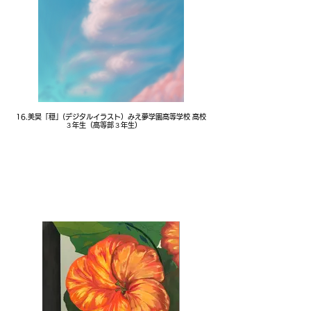
16.美昊「穏」(デジタルイラスト）みえ夢学園高等学校 高校
３年生（高等部３年生）