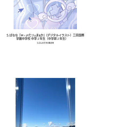
5.ばなな「कƖ ı լਕたリحまⳣか」(デジタルイラスト）三田国際
学園中学校 中学２年生（中学部２年生）
じぶんのすきの集合体