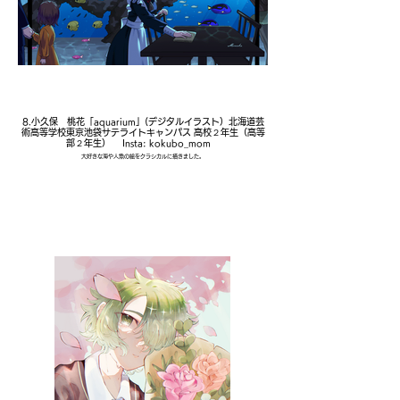
8.小久保 桃花「aquarium」(デジタルイラスト）北海道芸
術高等学校東京池袋サテライトキャンパス 高校２年生（高等
部２年生） Insta: kokubo_mom
大好きな海や人魚の絵をクラシカルに描きました。