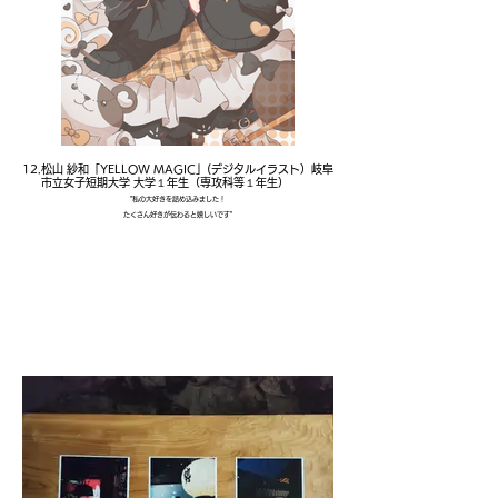
12.松山 紗和「YELLOW MAGIC」(デジタルイラスト）岐阜
市立女子短期大学 大学１年生（専攻科等１年生）
"私の大好きを詰め込みました！
たくさん好きが伝わると嬉しいです"