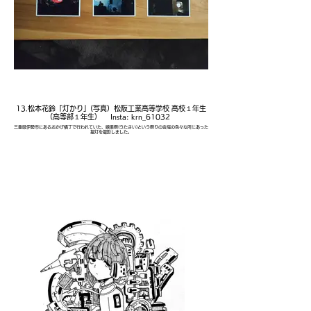
13.松本花鈴「灯かり」(写真）松阪工業高等学校 高校１年生
（高等部１年生） Insta: krn_61032
三重県伊勢市にあるおかげ横丁で行われていた、嬉楽祭(うたさい)という祭りの会場の色々な所にあった
提灯を撮影しました。