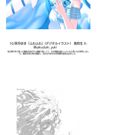
10.咲月ゆき「ふわふわ」(デジタルイラスト） 高校生 X:
@sakuduki_yuki
私が旅行先で買った風船があまりに綺麗で美しくて、その感動を絵にしたいなと思い立ち制作しまし
た。風船を見た時の感動と、自分の大好きな世界観を詰め込みました。