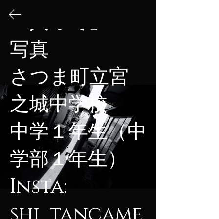
「人って」

ME
NU
写真

第６回
さつま町立宮
全国オンラインアートフェス
作品公開！！！
之城中学校

みんなでつくるアートフェス。
中学１年生（中
オンラインでできる作品発表会で、
全国の人とつながろう！
​2026年2月1日（日）～3月2日（月）にかけて第6回大会の作品を募
学部１年生）

集しました。
2026年3月8日（日）にHPで作品を公開しました。
2026年
3月23日（月）にHPで表彰作品（40点程度）を発表しまし
た。
Insta: 
​素敵な作品の数々をご覧ください。
第6回作品はこちら！
shi_tancame