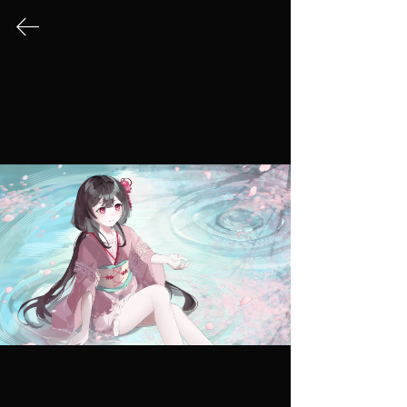
ME
NU
第６回
全国オンラインアートフェス
作品公開！！！
みんなでつくるアートフェス。
オンラインでできる作品発表会で、
全国の人とつながろう！
​2026年2月1日（日）～3月2日（月）にかけて第6回大会の作品を募
集しました。
2026年3月8日（日）にHPで作品を公開しました。
2026年
3月23日（月）にHPで表彰作品（40点程度）を発表しまし
た。
​素敵な作品の数々をご覧ください。
第6回作品はこちら！