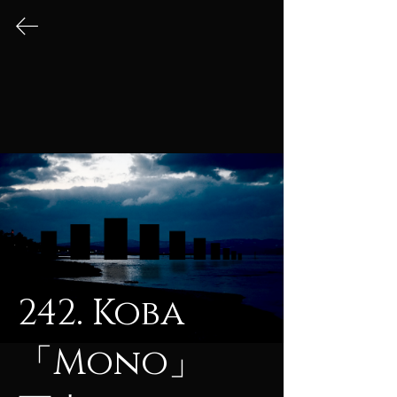
ME
NU
第６回
全国オンラインアートフェス
作品公開！！！
みんなでつくるアートフェス。
オンラインでできる作品発表会で、
全国の人とつながろう！
​2026年2月1日（日）～3月2日（月）にかけて第6回大会の作品を募
集しました。
2026年3月8日（日）にHPで作品を公開しました。
242. Koba

2026年
3月23日（月）にHPで表彰作品（40点程度）を発表しまし
た。
​素敵な作品の数々をご覧ください。
第6回作品はこちら！
「Mono」
