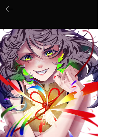
ME
NU
第６回
全国オンラインアートフェス
作品公開！！！
みんなでつくるアートフェス。
オンラインでできる作品発表会で、
全国の人とつながろう！
​2026年2月1日（日）～3月2日（月）にかけて第6回大会の作品を募
集しました。
2026年3月8日（日）にHPで作品を公開しました。
2026年
3月23日（月）にHPで表彰作品（40点程度）を発表しまし
た。
​素敵な作品の数々をご覧ください。
第6回作品はこちら！