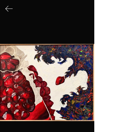
ME
NU
第６回
全国オンラインアートフェス
作品公開！！！
みんなでつくるアートフェス。
オンラインでできる作品発表会で、
全国の人とつながろう！
​2026年2月1日（日）～3月2日（月）にかけて第6回大会の作品を募
集しました。
2026年3月8日（日）にHPで作品を公開しました。
2026年
3月23日（月）にHPで表彰作品（40点程度）を発表しまし
た。
​素敵な作品の数々をご覧ください。
第6回作品はこちら！