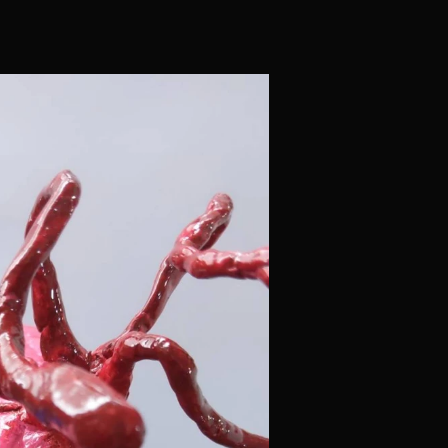
全国オンラインアートフェス
公開！
過去の作品
発表会＆表彰式
協賛・寄付・表
第６回
国オンラインアートフ
作品公開！！！
みんなでつくるアートフェス。