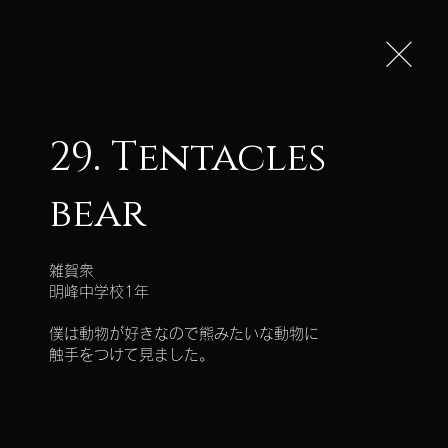
彰の募集
作品の募集
29. Tentacles
bear
ェス
雑賀衆

明峰中学校1年

僕は動物が好きなので熊みたいな動物に