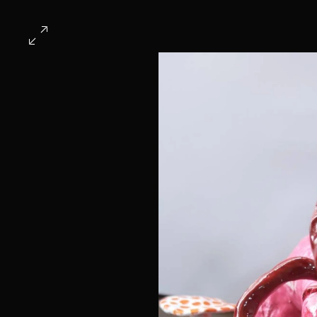
ホーム
第6回作品
全