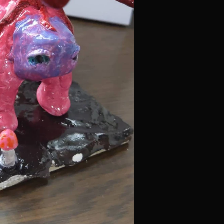
オンラインでできる作品発表会で、
全国の人とつながろう！
2026年2月1日（日）～3月2日（月）にかけて第6回大会の作品を募集
2026年3月8日（日）にHPで作品を公開しました。
2026年
3月23日（月）にHPで表彰作品（40点程度）を発表しま
​素敵な作品の数々をご覧ください。
第6回作品はこちら！
全国オンラインアートフェス「Light Art 21/22