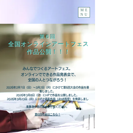
ME
NU
第６回
全国オンラインアートフェス
作品公開！！！
みんなでつくるアートフェス。
オンラインでできる作品発表会で、
全国の人とつながろう！
​2026年2月1日（日）～3月2日（月）にかけて第6回大会の作品を募
集しました。
2026年3月8日（日）にHPで作品を公開しました。
2026年
3月23日（月）にHPで表彰作品（40点程度）を発表しまし
た。
​素敵な作品の数々をご覧ください。
第6回作品はこちら！