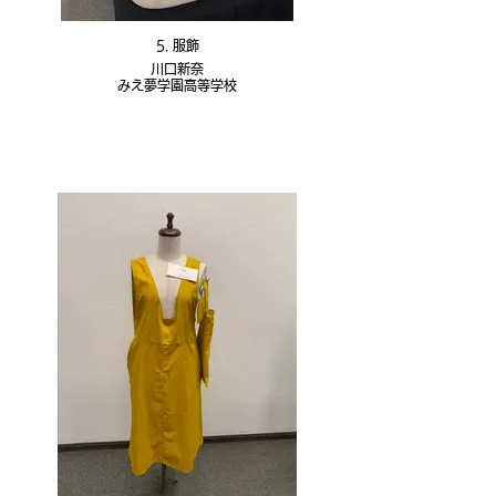
5. 服飾
川口新奈
みえ夢学園高等学校