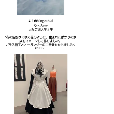
2. Frühlingsschlaf
See-Sæw
大阪芸術大学３年
"春の雪解けに咲く花のように、生まれたばかりの家
族をイメージして作りました。
ガラス細工とオーガンジーの二重奏ををお楽しみく
ださい。
Photo→Yuya
Photo assistant→Yama
Hair and makup→あや
Glasswork→さな
Dress→See-Sæw(蒼生汐織)
Model→蒼生汐織
Assistant→ノエル、オロチ"