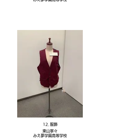
12. 服飾
東山寧々
みえ夢学園高等学校