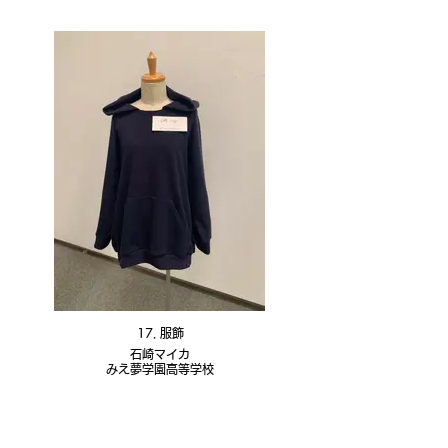
17. 服飾
石崎マイカ
みえ夢学園高等学校