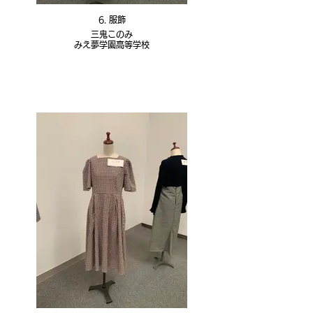
6. 服飾
三鬼このみ
みえ夢学園高等学校