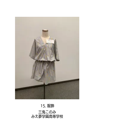
15. 服飾
三鬼このみ
みえ夢学園高等学校