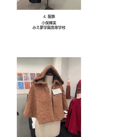
4. 服飾
小俣輝美
みえ夢学園高等学校