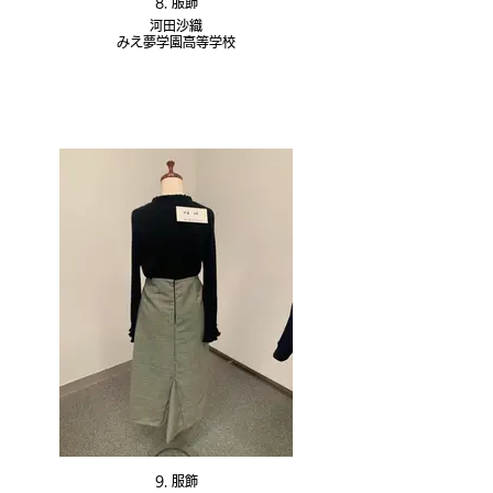
8. 服飾
河田沙織
みえ夢学園高等学校
9. 服飾