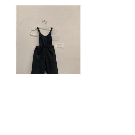
18. 服飾
水津桜咲
みえ夢学園高等学校