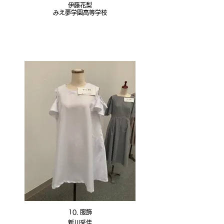
伊藤花梨
みえ夢学園高等学校
10. 服飾
新川采佳