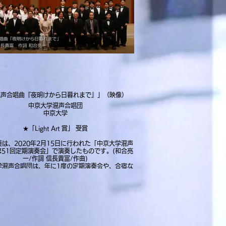
「混声合唱曲『夜明けから日暮れまで』」（映像）
中京大学混声合唱団
中京大学
★「Light Art 賞」 受賞
は、2020年2月15日に行われた「中京大学混声
第51回定期演奏会」で演奏したものです。(和合亮
一/作詞 信長貴富/作曲)
学混声合唱団は、年に1度の定期演奏会や、合宿な
々なイベントで充実した大学生活になるような活動
ています！中京大学の方、名古屋市内の大学に通っ
ている方など、是非お問い合わせください！
をクリックすると、動画をみることができるリンク
につながります。