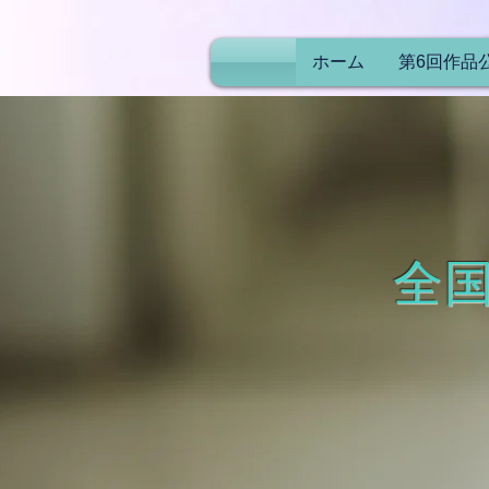
ホーム
第6回作品
全
全国よりご応募頂いた作品
頂け