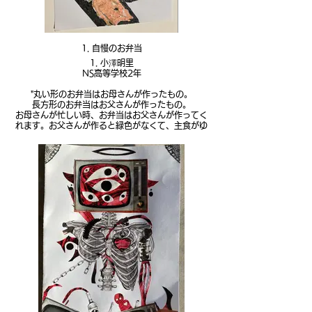
1. 自慢のお弁当
1. 小澤明里
NS高等学校2年
"丸い形のお弁当はお母さんが作ったもの。
長方形のお弁当はお父さんが作ったもの。
お母さんが忙しい時、お弁当はお父さんが作ってく
れます。お父さんが作ると緑色がなくて、主食がゆ
で卵でたんぱく質たっぷり、娘をマッチョにさせた
いのかと思うような筋肉弁当。学校で開けるのが少
し恥ずかしいです。そんなお父さんのお弁当とは違
ってお母さんのお弁当は種類豊富なおかずと色とり
どりでたまに干し芋やせんべいが入っています。
自分でお弁当作った時、おかずは一種類しか作れま
せんでした。3種類のおかずで緑色がないお父さん
のお弁当も馬鹿にはできません。
お母さんのお弁当とは全然違うけど実はお父さんの
お弁当は一つ一つ美味しくて、いつも作るからなの
か特にゆで卵の固さはプロです。筋肉弁当だけど自
慢のお弁当。
そんな個性があるお母さんとお父さんが作るお弁当
を全てマステで作りました。
この作品作っていて改めてお弁当を噛みしめて食べ
ると美味しさとありがたさを感じました。
いつもすごく美味しいお弁当をありがとう。"