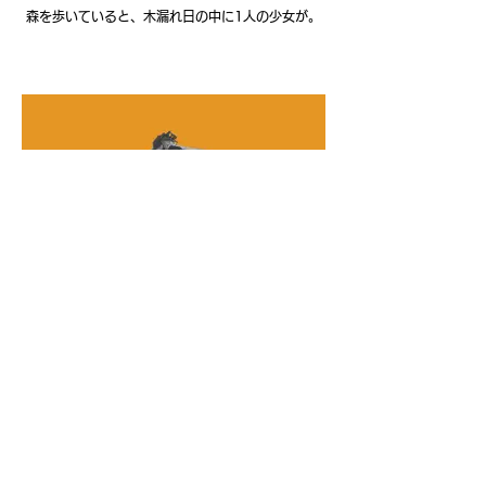
森を歩いていると、木漏れ日の中に1人の少女が。
17. NICE GIRL
コセガワ カンタ
桜美林大学2年