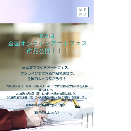
ME
NU
第６回
全国オンラインアートフェス
作品公開！！！
みんなでつくるアートフェス。
オンラインでできる作品発表会で、
全国の人とつながろう！
​2026年2月1日（日）～3月2日（月）にかけて第6回大会の作品を募
集しました。
2026年3月8日（日）にHPで作品を公開しました。
2026年
3月23日（月）にHPで表彰作品（40点程度）を発表しまし
た。
​素敵な作品の数々をご覧ください。
第6回作品はこちら！