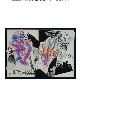
18.「モノクロの世界にとびだそう」 （造形コラー
ジュ）
井出 峻矢
三重県立くわな特別支援学校 中等部2年生