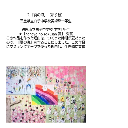
2.「夏の海」（貼り絵）
三重県立白子中学校美術部一年生
鈴鹿市立白子中学校 中学1年生
★「hanaya no rokusan 賞」 受賞
この作品を作った理由は、つくった時期が夏だった
ので、『夏の海』を作ることにしました。この作品
にマスキングテープを使った理由は、生き物に立体
感を出すためと、マスキングテープを使うと面白い
かなと思ったからです。工夫したところは、柄のつ
いているマスキングテープを使ったり、色がわかり
やすいように、生き物と背景をできるだけ被らない
ようにした事です。見どころは、いろいろなところ
に猫が隠れていることです。