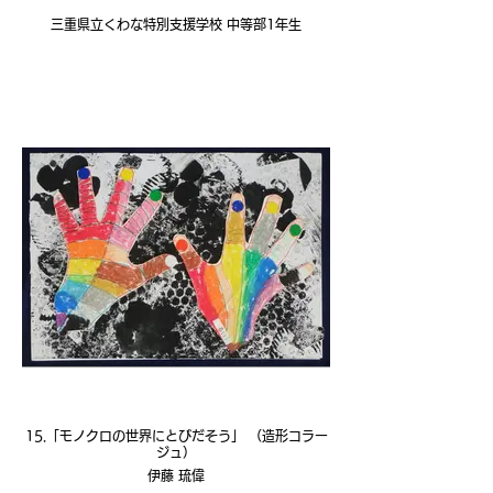
三重県立くわな特別支援学校 中等部1年生
15.「モノクロの世界にとびだそう」 （造形コラー
ジュ）
伊藤 琉偉