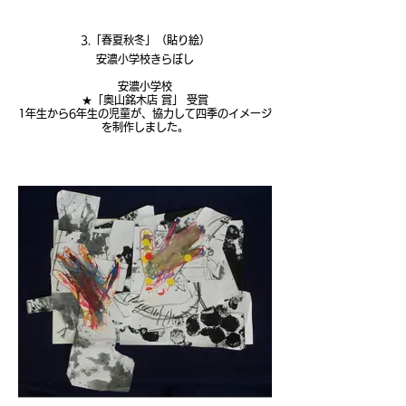
3.「春夏秋冬」（貼り絵）
安濃小学校きらぼし
安濃小学校
★「奥山銘木店 賞」 受賞
1年生から6年生の児童が、協力して四季のイメージ
を制作しました。