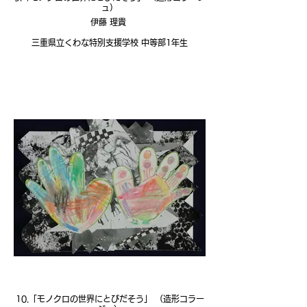
ュ）
伊藤 理貴
三重県立くわな特別支援学校 中等部1年生
10.「モノクロの世界にとびだそう」 （造形コラー