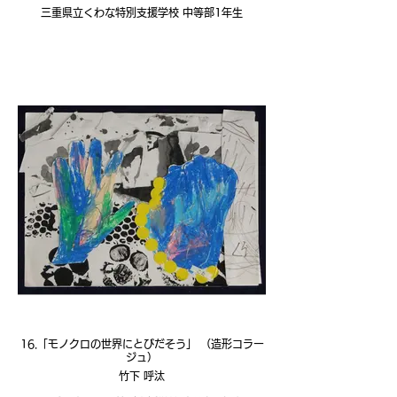
三重県立くわな特別支援学校 中等部1年生
16.「モノクロの世界にとびだそう」 （造形コラー
ジュ）
竹下 呼汰